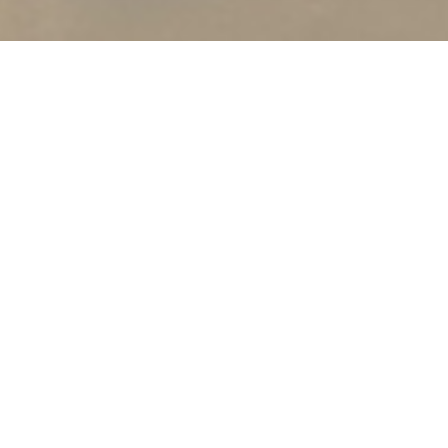
リアルとバーチャルをデザインするスタジオ
株式会社アフタイメージはプロジェクションマッピングの国内ト
ップスタジオであるエス・シー・アライアンスとCG映像プロダ
クションのコロッサス
そして機材調達や現場オペレーションを得意とするシステムラサ
の３社が協力して作った映像制作スタジオです。
空間設計とオペレーション、そして3DCGが一つのチームとして
機能することで高度な演出が可能になります。
アフタイメージではリアルとバーチャルの境界をなくした新しい
形の制作スタイルを提案しています。